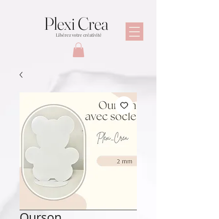
Plexi Crea
Libérez votre créativité
Ourson