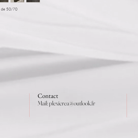
e de 50/70
Contact
Mail:
plexicrea@outlook.fr